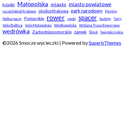
Małopolska
miasto
miasto powiatowe
książki
park narodowy
okolice Krakowa
na zachód od Krakowa
Pieniny
rower
spacer
Pomorskie
Sudety
Podkarpacie
smoki
Tatry
Velo Baltica
Wielkopolska
Velo Małopolska
Wiślana Trasa Rowerowa
wędrówka
zamek
Zachodniopomorskie
Śląsk
Świętokrzyskie
©2026 Smocze wycieczki
| Powered by
SuperbThemes