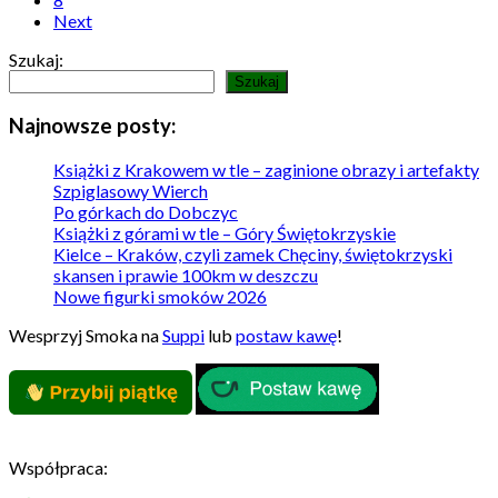
Next
Szukaj:
Szukaj
Najnowsze posty:
Książki z Krakowem w tle – zaginione obrazy i artefakty
Szpiglasowy Wierch
Po górkach do Dobczyc
Książki z górami w tle – Góry Świętokrzyskie
Kielce – Kraków, czyli zamek Chęciny, świętokrzyski
skansen i prawie 100km w deszczu
Nowe figurki smoków 2026
Wesprzyj Smoka na
Suppi
lub
postaw kawę
!
Współpraca: