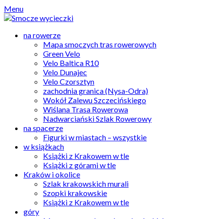
Skip
Menu
to
content
na rowerze
Mapa smoczych tras rowerowych
Green Velo
Velo Baltica R10
Velo Dunajec
Velo Czorsztyn
zachodnia granica (Nysa-Odra)
Wokół Zalewu Szczecińskiego
Wiślana Trasa Rowerowa
Nadwarciański Szlak Rowerowy
na spacerze
Figurki w miastach – wszystkie
w książkach
Książki z Krakowem w tle
Książki z górami w tle
Kraków i okolice
Szlak krakowskich murali
Szopki krakowskie
Książki z Krakowem w tle
góry