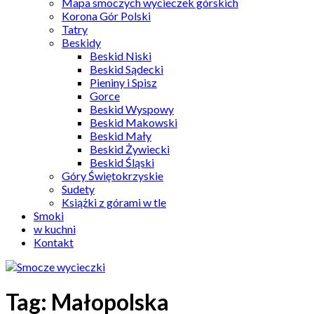
Mapa smoczych wycieczek górskich
Korona Gór Polski
Tatry
Beskidy
Beskid Niski
Beskid Sądecki
Pieniny i Spisz
Gorce
Beskid Wyspowy
Beskid Makowski
Beskid Mały
Beskid Żywiecki
Beskid Śląski
Góry Świętokrzyskie
Sudety
Książki z górami w tle
Smoki
w kuchni
Kontakt
Tag:
Małopolska