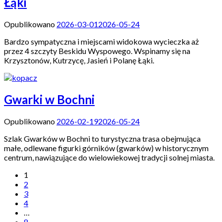
Łąki
Opublikowano
2026-03-01
2026-05-24
Bardzo sympatyczna i miejscami widokowa wycieczka aż
przez 4 szczyty Beskidu Wyspowego. Wspinamy się na
Krzysztonów, Kutrzycę, Jasień i Polanę Łąki.
Gwarki w Bochni
Opublikowano
2026-02-19
2026-05-24
Szlak Gwarków w Bochni to turystyczna trasa obejmująca
małe, odlewane figurki górników (gwarków) w historycznym
centrum, nawiązujące do wielowiekowej tradycji solnej miasta.
1
2
3
4
…
8