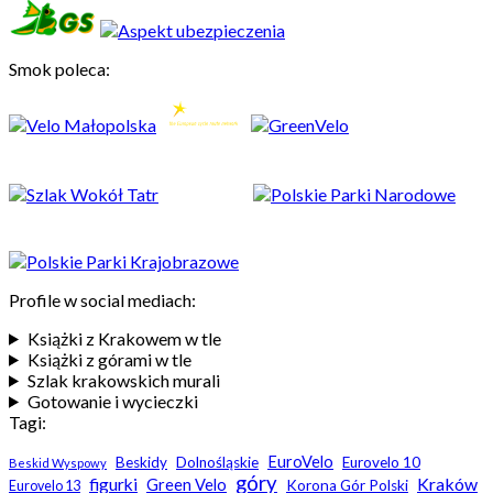
Smok poleca:
Profile w social mediach:
Książki z Krakowem w tle
Książki z górami w tle
Szlak krakowskich murali
Gotowanie i wycieczki
Tagi:
EuroVelo
Beskidy
Dolnośląskie
Eurovelo 10
Beskid Wyspowy
góry
Kraków
figurki
Green Velo
Korona Gór Polski
Eurovelo 13