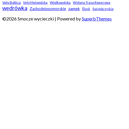
Velo Baltica
Wielkopolska
Velo Małopolska
Wiślana Trasa Rowerowa
wędrówka
zamek
Zachodniopomorskie
Śląsk
Świętokrzyskie
©2026 Smocze wycieczki
| Powered by
SuperbThemes