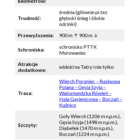
kilometrów:
średnia (głównie przez
Trudność:
głęboki śnieg i śliskie
odcinki)
Przewyższenia:
900 m ↑ 900 m ↓
schronisko PTTK
Schroniska:
Murowaniec
Atrakcje
widoki na Tatry i nie tylko
dodatkowe:
Wierch Poroniec – Rusinowa
Polana – Gęsia Szyja –
Trasa:
Waksmundzka Rówień –
Hala Gąsienicowa – Boczań –
Kuźnice
Goły Wierch (1206 m n.p.m.),
Gęsia Szyja (1498 m n.p.m.),
Szczyty:
Diabełek (1470 m n.p.m.),
Boczań (1224 m n.p.m.)