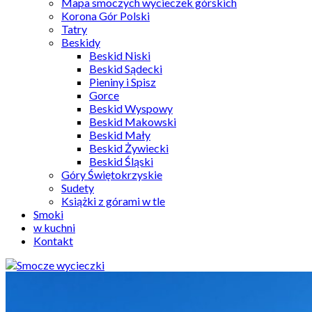
Mapa smoczych wycieczek górskich
Korona Gór Polski
Tatry
Beskidy
Beskid Niski
Beskid Sądecki
Pieniny i Spisz
Gorce
Beskid Wyspowy
Beskid Makowski
Beskid Mały
Beskid Żywiecki
Beskid Śląski
Góry Świętokrzyskie
Sudety
Książki z górami w tle
Smoki
w kuchni
Kontakt