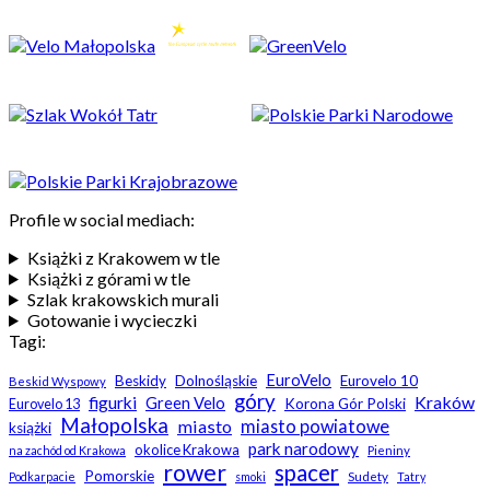
Profile w social mediach:
Książki z Krakowem w tle
Książki z górami w tle
Szlak krakowskich murali
Gotowanie i wycieczki
Tagi:
EuroVelo
Beskidy
Dolnośląskie
Eurovelo 10
Beskid Wyspowy
góry
Kraków
figurki
Green Velo
Korona Gór Polski
Eurovelo 13
Małopolska
miasto
miasto powiatowe
książki
park narodowy
okolice Krakowa
na zachód od Krakowa
Pieniny
rower
spacer
Pomorskie
Sudety
Podkarpacie
smoki
Tatry