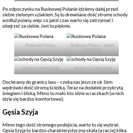
Po odpoczynku na Rusinowej Polanie idziemy dalej przed
siebie zielonym szlakiem. Są tu drewniane dość strome schody
wzdłuż polany, więc co jakiś czas warto się zatrzymać i
obejrzeć za siebie. Jest tu pięknie.
Rusinowa Polana
Rusinowa Polana – widok
na północ
schody na Gęsią Szyję
schody na Gęsią Szyję
Docieramy do granicy lasu – czeka nas jeszcze ok 1km
wędrówki dość stromą ścieżką. Teraz na dodatek przykrytą
śniegiem i śliską. Mimo to mało kto idzie w raczkach (w nich
idzie się bardzo komfortowo).
Gęsia Szyja
Mimo tego dość stromego podejścia, warto tu się wybrać.
Gęsia Szyja to bardzo charakterystyczna skała (a raczej kilka