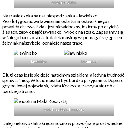
śnieg na szlaku
Na trasie czeka na nas niespodzianka – lawinisko.
Zeszłotygodniowa lawina naniosła tu mnóstwo śniegu i
powaliła drzewa. Szlak jest niewidoczny, idziemy po czyichś
śladach, żeby obejść lawinisko i wrócić na szlak. Zapadamy się
w śniegu bardzo, a na dodatek musimy wspomagać się gps-em,
żeby jak najszybciej odnaleźć naszą trasę.
lawinisko
lawinisko
Długi czas idzie się dość łagodnym szlakiem, a jedyną trudność
sprawia śnieg. W lecie musi tu być bardzo przyjemnie. Dopiero
gdy po lewej pojawia się Mała Koczysta, zaczyna się robić
bardziej stromo.
widok na Małą Koszystą
Dalej zielony szlak skręca mocno w prawo (na wprost wiedzie