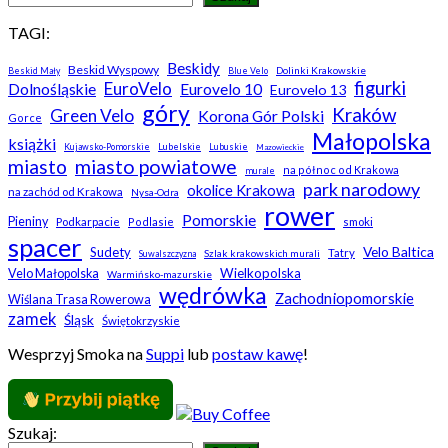
TAGI:
Beskidy
Beskid Wyspowy
Dolinki Krakowskie
Beskid Mały
Blue Velo
figurki
EuroVelo
Dolnośląskie
Eurovelo 10
Eurovelo 13
góry
Kraków
Green Velo
Korona Gór Polski
Gorce
Małopolska
książki
Kujawsko-Pomorskie
Lubelskie
Lubuskie
Mazowieckie
miasto
miasto powiatowe
na północ od Krakowa
murale
park narodowy
okolice Krakowa
na zachód od Krakowa
Nysa-Odra
rower
Pomorskie
Pieniny
Podkarpacie
Podlasie
smoki
spacer
Velo Baltica
Sudety
Tatry
Szlak krakowskich murali
Suwalszczyzna
Wielkopolska
Velo Małopolska
Warmińsko-mazurskie
wędrówka
Zachodniopomorskie
Wiślana Trasa Rowerowa
zamek
Śląsk
Świętokrzyskie
Wesprzyj Smoka na
Suppi
lub
postaw kawę
!
Szukaj: