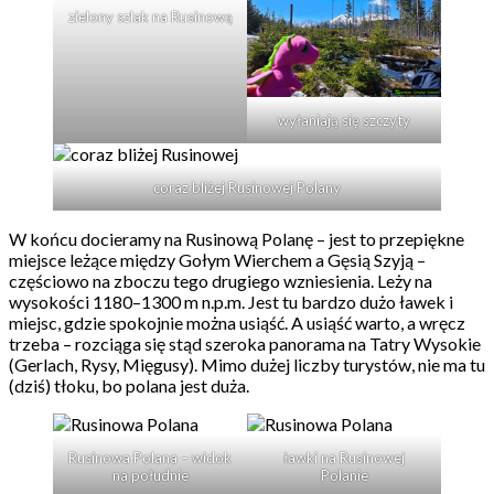
zielony szlak na Rusinową
wyłaniają się szczyty
coraz bliżej Rusinowej Polany
W końcu docieramy na Rusinową Polanę – jest to przepiękne
miejsce leżące między Gołym Wierchem a Gęsią Szyją –
częściowo na zboczu tego drugiego wzniesienia. Leży na
wysokości 1180–1300 m n.p.m. Jest tu bardzo dużo ławek i
miejsc, gdzie spokojnie można usiąść. A usiąść warto, a wręcz
trzeba – rozciąga się stąd szeroka panorama na Tatry Wysokie
(Gerlach, Rysy, Mięgusy). Mimo dużej liczby turystów, nie ma tu
(dziś) tłoku, bo polana jest duża.
Rusinowa Polana – widok
ławki na Rusinowej
na południe
Polanie