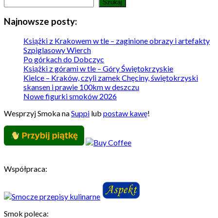
Szukaj
Najnowsze posty:
Książki z Krakowem w tle – zaginione obrazy i artefakty
Szpiglasowy Wierch
Po górkach do Dobczyc
Książki z górami w tle – Góry Świętokrzyskie
Kielce – Kraków, czyli zamek Chęciny, świętokrzyski
skansen i prawie 100km w deszczu
Nowe figurki smoków 2026
Wesprzyj Smoka na
Suppi
lub
postaw kawę
!
Współpraca:
Smok poleca: