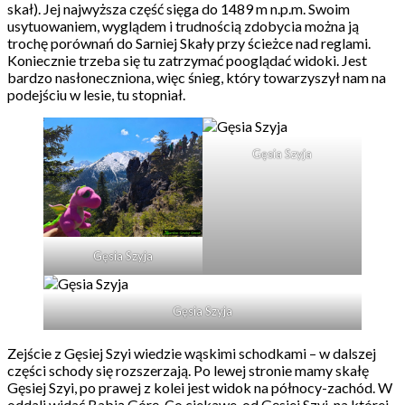
skał). Jej najwyższa część sięga do 1489 m n.p.m. Swoim
usytuowaniem, wyglądem i trudnością zdobycia można ją
trochę porównań do Sarniej Skały przy ścieżce nad reglami.
Koniecznie trzeba się tu zatrzymać pooglądać widoki. Jest
bardzo nasłoneczniona, więc śnieg, który towarzyszył nam na
podejściu w lesie, tu stopniał.
Gęsia Szyja
Gęsia Szyja
Gęsia Szyja
Zejście z Gęsiej Szyi wiedzie wąskimi schodkami – w dalszej
części schody się rozszerzają. Po lewej stronie mamy skałę
Gęsiej Szyi, po prawej z kolei jest widok na północy-zachód. W
oddali widać Babią Górę. Co ciekawe, od Gęsiej Szyi, na której