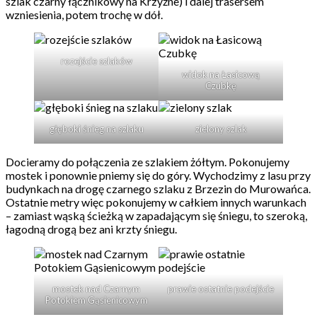
szlak czarny łącznikowy na Krzyżne) i dalej trasersem
wzniesienia, potem trochę w dół.
rozejście szlaków
widok na Łasicową
Czubkę
głęboki śnieg na szlaku
zielony szlak
Docieramy do połączenia ze szlakiem żółtym. Pokonujemy
mostek i ponownie pniemy się do góry. Wychodzimy z lasu przy
budynkach na drogę czarnego szlaku z Brzezin do Murowańca.
Ostatnie metry więc pokonujemy w całkiem innych warunkach
– zamiast wąską ścieżką w zapadającym się śniegu, to szeroką,
łagodną drogą bez ani krzty śniegu.
mostek nad Czarnym
prawie ostatnie podejście
Potokiem Gąsienicowym