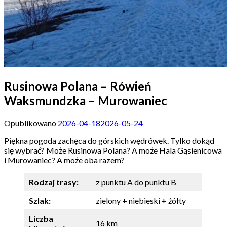
Rusinowa Polana – Rówień
Waksmundzka – Murowaniec
Opublikowano
2026-04-18
2026-05-24
Piękna pogoda zachęca do górskich wędrówek. Tylko dokąd
się wybrać? Może Rusinowa Polana? A może Hala Gąsienicowa
i Murowaniec? A może oba razem?
Rodzaj trasy:
z punktu A do punktu B
Szlak:
zielony + niebieski + żółty
Liczba
16 km