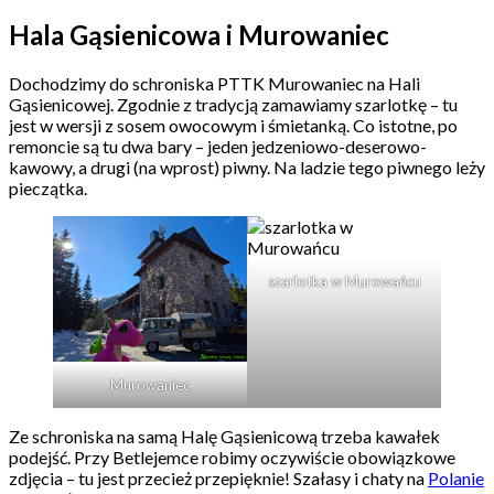
Hala Gąsienicowa i Murowaniec
Dochodzimy do schroniska PTTK Murowaniec na Hali
Gąsienicowej. Zgodnie z tradycją zamawiamy szarlotkę – tu
jest w wersji z sosem owocowym i śmietanką. Co istotne, po
remoncie są tu dwa bary – jeden jedzeniowo-deserowo-
kawowy, a drugi (na wprost) piwny. Na ladzie tego piwnego leży
pieczątka.
szarlotka w Murowańcu
Murowaniec
Ze schroniska na samą Halę Gąsienicową trzeba kawałek
podejść. Przy Betlejemce robimy oczywiście obowiązkowe
zdjęcia – tu jest przecież przepięknie! Szałasy i chaty na
Polanie