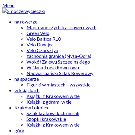
Skip
Menu
to
content
na rowerze
Mapa smoczych tras rowerowych
Green Velo
Velo Baltica R10
Velo Dunajec
Velo Czorsztyn
zachodnia granica (Nysa-Odra)
Wokół Zalewu Szczecińskiego
Wiślana Trasa Rowerowa
Nadwarciański Szlak Rowerowy
na spacerze
Figurki w miastach – wszystkie
w książkach
Książki z Krakowem w tle
Książki z górami w tle
Kraków i okolice
Szlak krakowskich murali
Szopki krakowskie
Książki z Krakowem w tle
góry