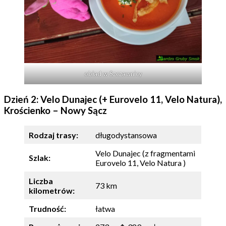
obiad w Szczawnicy
Dzień 2: Velo Dunajec (+ Eurovelo 11, Velo Natura),
Krościenko – Nowy Sącz
Rodzaj trasy:
długodystansowa
Velo Dunajec (z fragmentami
Szlak:
Eurovelo 11, Velo Natura )
Liczba
73 km
kilometrów:
Trudność:
łatwa