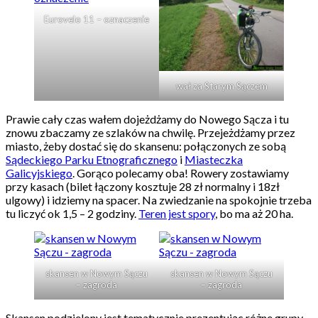
Eurovelo 11 – oznaczenie
wał za Starym Sączem
Prawie cały czas wałem dojeżdżamy do Nowego Sącza i tu
znowu zbaczamy ze szlaków na chwilę. Przejeżdżamy przez
miasto, żeby dostać się do skansenu: połączonych ze sobą
Sądeckiego Parku Etnograficznego
i
Miasteczka
Galicyjskiego
. Gorąco polecamy oba! Rowery zostawiamy
przy kasach (bilet łączony kosztuje 28 zł normalny i 18zł
ulgowy) i idziemy na spacer. Na zwiedzanie na spokojnie trzeba
tu liczyć ok 1,5 – 2 godziny.
Teren jest spory
, bo ma aż 20 ha.
skansen w Nowym Sączu
skansen w Nowym Sączu
– zagroda
– zagroda
Skansen podzielony jest tematycznie prezentując różne grupy