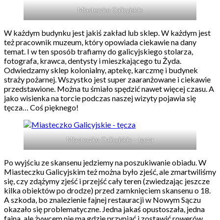
Miasteczko Galicyjskie
W każdym budynku jest jakiś zakład lub sklep. W każdym jest
też pracownik muzeum, który opowiada ciekawie na dany
temat. I w ten sposób trafiamy do galicyjskiego stolarza,
fotografa, krawca, dentysty i mieszkającego tu Żyda.
Odwiedzamy sklep kolonialny, aptekę, karczmę i budynek
straży pożarnej. Wszystko jest super zaaranżowane i ciekawie
przedstawione. Można tu śmiało spędzić nawet więcej czasu. A
jako wisienka na torcie podczas naszej wizyty pojawia się
tęcza… Coś pięknego!
Miasteczko Galicyjskie – tęcza
Po wyjściu ze skansenu jedziemy na poszukiwanie obiadu. W
Miasteczku Galicyjskim też można było zjeść, ale zmartwiliśmy
się, czy zdążymy zjeść i przejść cały teren (zwiedzając jeszcze
kilka obiektów po drodze) przed zamknięciem skansenu o 18.
A szkoda, bo znalezienie fajnej restauracji w Nowym Sączu
okazało się problematyczne. Jedna jakaś opustoszała, jedna
fajna, ale żywcem nie ma gdzie przypiąć i zostawić rowerów,