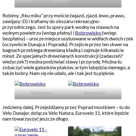
zabudowa
Robimy „fiku miku” przy moście (wjazd, zjazd, lewo, prawo,
zawijasy :D) i trafiamy do obszaru rekreacyjno-
przyrodniczego. Jest tu spory park wodny na stawach na
wolnym powietrzu (wstęp płatny) i
Bobrowisko
(wstęp
bezpłatny) – urocze miejsce usytuowane w widłach dwóch rzek
(oczywiście Dunajca i Popradu). Przejście przez ten skwer na
bagnach przebiega drewnianą kładką i zajmuje kilkanaście
minut. Ze specjalnych drewnianych konstrukcji (zadaszeń?
wieżyczek?) można podziwiać stawy i przyrodę. Można tu
zobaczyć wiele gatunków ptaków, w tym łabędzia niemego, a
także bobry. Nam się nie udało, ale i tak jest tu pięknie.
Bobrowisko
Bobrowisko
Jedziemy dalej. Przejeżdżamy przez Poprad mostkiem – tu do
Velo Dunajec dołącza Velo Natura, Eurovelo 11, które będzie
nam towarzyszyć jeszcze długo.