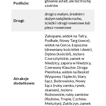
głównie asfalt, ale też trochę
Podłoże:
szutrów
drogi o małym, średnim i
dużym natężeniu ruchu,
Drogi:
ścieżki i drogi rowerowe lub
piesz-rowerowe
Zakopane, widok na Tatry,
Podhale, Nowy Targ (owce),
widok na Gorce, Łopuszna
(drewniany kościółek i dwór),
Dębno (kościół), Jezioro
Czorsztyńskie, zamek w
Niedzicy, zapora w Niedzicy,
Czerwony Klasztor, Droga
Pienińska, widok na Beskid
Wyspowy i Sądecki, Stary
Atrakcje
Sącz, Bobrowisko, Nowy
dodatkowe:
Sącz (ruiny zamku, rynek,
skansen), Jezioro
Rożnowskie, ruiny zamków
(Rożnów, Tropie, Czchów,
Melsztyn), Zakliczyn, zamek