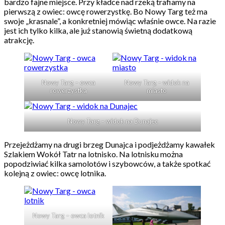
bardzo fajne miejsce. Przy kładce nad rzeką trafiamy na
pierwszą z owiec: owcę rowerzystkę. Bo Nowy Targ też ma
swoje „krasnale”, a konkretniej mówiąc właśnie owce. Na razie
jest ich tylko kilka, ale już stanowią świetną dodatkową
atrakcję.
Nowy Targ – owca
Nowy Targ – widok na
rowerzystka
miasto
Nowy Targ – widok na Dunajec
Przejeżdżamy na drugi brzeg Dunajca i podjeżdżamy kawałek
Szlakiem Wokół Tatr na lotnisko. Na lotnisku można
popodziwiać kilka samolotów i szybowców, a także spotkać
kolejną z owiec: owcę lotnika.
Nowy Targ – owca lotnik