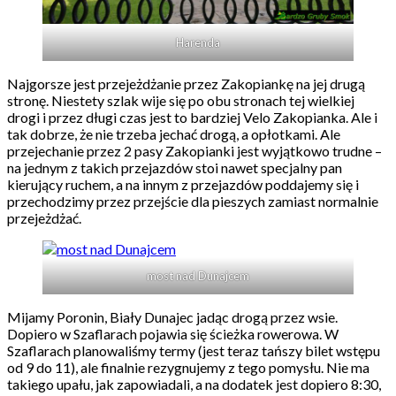
Harenda
Najgorsze jest przejeżdżanie przez Zakopiankę na jej drugą
stronę. Niestety szlak wije się po obu stronach tej wielkiej
drogi i przez długi czas jest to bardziej Velo Zakopianka. Ale i
tak dobrze, że nie trzeba jechać drogą, a opłotkami. Ale
przejechanie przez 2 pasy Zakopianki jest wyjątkowo trudne –
na jednym z takich przejazdów stoi nawet specjalny pan
kierujący ruchem, a na innym z przejazdów poddajemy się i
przechodzimy przez przejście dla pieszych zamiast normalnie
przejeżdżać.
most nad Dunajcem
Mijamy Poronin, Biały Dunajec jadąc drogą przez wsie.
Dopiero w Szaflarach pojawia się ścieżka rowerowa. W
Szaflarach planowaliśmy termy (jest teraz tańszy bilet wstępu
od 9 do 11), ale finalnie rezygnujemy z tego pomysłu. Nie ma
takiego upału, jak zapowiadali, a na dodatek jest dopiero 8:30,