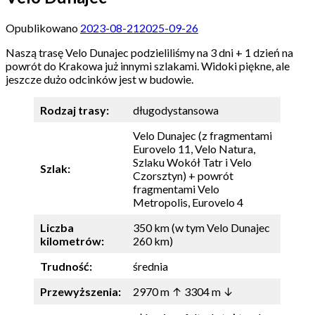
Opublikowano
2023-08-21
2025-09-26
Naszą trasę Velo Dunajec podzieliliśmy na 3 dni + 1 dzień na
powrót do Krakowa już innymi szlakami. Widoki piękne, ale
jeszcze dużo odcinków jest w budowie.
Rodzaj trasy:
długodystansowa
Velo Dunajec (z fragmentami
Eurovelo 11, Velo Natura,
Szlaku Wokół Tatr i Velo
Szlak:
Czorsztyn) + powrót
fragmentami Velo
Metropolis, Eurovelo 4
Liczba
350 km (w tym Velo Dunajec
kilometrów:
260 km)
Trudność:
średnia
Przewyższenia:
2970 m ↑ 3304 m ↓