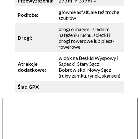
Przewyższenia:
273 m ↑ 389 m ↓
głównie asfalt, ale też trochę
Podłoże:
szutrów
drogi o małym i średnim
natężeniu ruchu, ścieżki i
Drogi:
drogi rowerowe lub piesz-
rowerowe
widok na Beskid Wyspowy i
Atrakcje
Sądecki, Stary Sącz,
dodatkowe:
Bobrowisko, Nowy Sącz
(ruiny zamku, rynek, skansen)
Ślad GPX