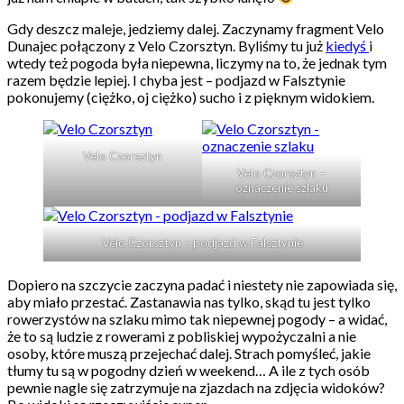
Gdy deszcz maleje, jedziemy dalej. Zaczynamy fragment Velo
Dunajec połączony z Velo Czorsztyn. Byliśmy tu już
kiedyś
i
wtedy też pogoda była niepewna, liczymy na to, że jednak tym
razem będzie lepiej. I chyba jest – podjazd w Falsztynie
pokonujemy (ciężko, oj ciężko) sucho i z pięknym widokiem.
Velo Czorsztyn
Velo Czorsztyn –
oznaczenie szlaku
Velo Czorsztyn – podjazd w Falsztynie
Dopiero na szczycie zaczyna padać i niestety nie zapowiada się,
aby miało przestać. Zastanawia nas tylko, skąd tu jest tylko
rowerzystów na szlaku mimo tak niepewnej pogody – a widać,
że to są ludzie z rowerami z pobliskiej wypożyczalni a nie
osoby, które muszą przejechać dalej. Strach pomyśleć, jakie
tłumy tu są w pogodny dzień w weekend… A ile z tych osób
pewnie nagle się zatrzymuje na zjazdach na zdjęcia widoków?