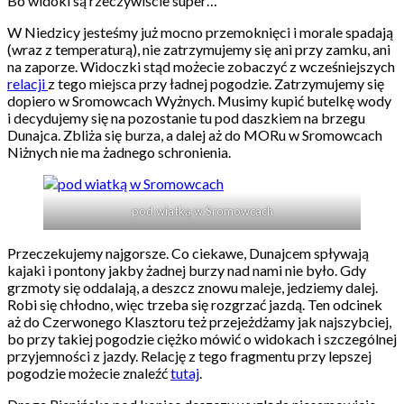
Bo widoki są rzeczywiście super…
W Niedzicy jesteśmy już mocno przemoknięci i morale spadają
(wraz z temperaturą), nie zatrzymujemy się ani przy zamku, ani
na zaporze. Widoczki stąd możecie zobaczyć z wcześniejszych
relacji
z tego miejsca przy ładnej pogodzie. Zatrzymujemy się
dopiero w Sromowcach Wyżnych. Musimy kupić butelkę wody
i decydujemy się na pozostanie tu pod daszkiem na brzegu
Dunajca. Zbliża się burza, a dalej aż do MORu w Sromowcach
Niżnych nie ma żadnego schronienia.
pod wiatką w Sromowcach
Przeczekujemy najgorsze. Co ciekawe, Dunajcem spływają
kajaki i pontony jakby żadnej burzy nad nami nie było. Gdy
grzmoty się oddalają, a deszcz znowu maleje, jedziemy dalej.
Robi się chłodno, więc trzeba się rozgrzać jazdą. Ten odcinek
aż do Czerwonego Klasztoru też przejeżdżamy jak najszybciej,
bo przy takiej pogodzie ciężko mówić o widokach i szczególnej
przyjemności z jazdy. Relację z tego fragmentu przy lepszej
pogodzie możecie znaleźć
tutaj
.