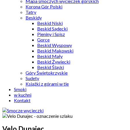
Mapa smoczych wycieczek górskich
Korona Gór Polski
Tatry
Beskidy
Beskid Niski
Beskid Sądecki
Pieniny i Spisz
Gorce
Beskid Wyspowy
Beskid Makowski
Beskid Mały
Beskid Żywiecki
Beskid Śląski
Góry Świętokrzyskie
Sudety
Książki z górami w tle
Smoki
w kuchni
Kontakt
Velo Dunajec