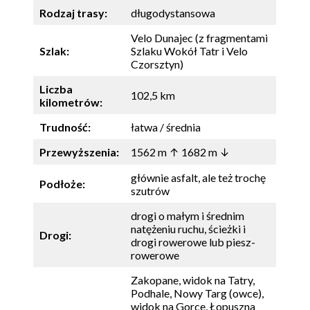
Rodzaj trasy:
długodystansowa
Velo Dunajec (z fragmentami
Szlak:
Szlaku Wokół Tatr i Velo
Czorsztyn)
Liczba
102,5 km
kilometrów:
Trudność:
łatwa / średnia
Przewyższenia:
1562 m ↑ 1682 m ↓
głównie asfalt, ale też trochę
Podłoże:
szutrów
drogi o małym i średnim
natężeniu ruchu, ścieżki i
Drogi:
drogi rowerowe lub piesz-
rowerowe
Zakopane, widok na Tatry,
Podhale, Nowy Targ (owce),
widok na Gorce, Łopuszna