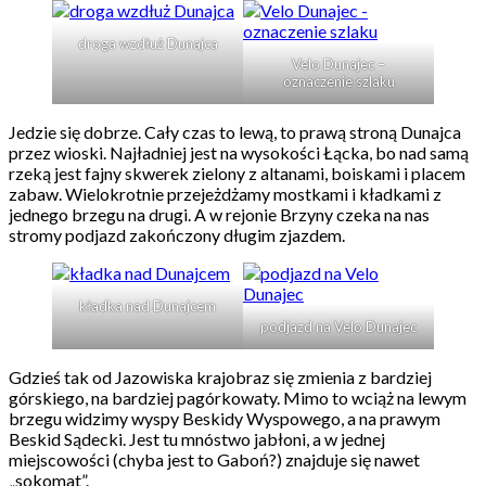
droga wzdłuż Dunajca
Velo Dunajec –
oznaczenie szlaku
Jedzie się dobrze. Cały czas to lewą, to prawą stroną Dunajca
przez wioski. Najładniej jest na wysokości Łącka, bo nad samą
rzeką jest fajny skwerek zielony z altanami, boiskami i placem
zabaw. Wielokrotnie przejeżdżamy mostkami i kładkami z
jednego brzegu na drugi. A w rejonie Brzyny czeka na nas
stromy podjazd zakończony długim zjazdem.
kładka nad Dunajcem
podjazd na Velo Dunajec
Gdzieś tak od Jazowiska krajobraz się zmienia z bardziej
górskiego, na bardziej pagórkowaty. Mimo to wciąż na lewym
brzegu widzimy wyspy Beskidy Wyspowego, a na prawym
Beskid Sądecki. Jest tu mnóstwo jabłoni, a w jednej
miejscowości (chyba jest to Gaboń?) znajduje się nawet
„sokomat”.