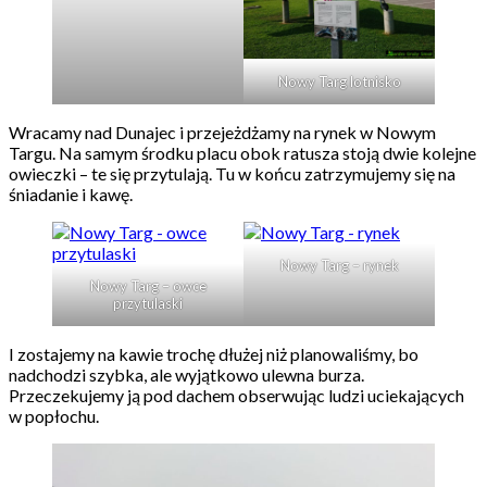
Nowy Targ lotnisko
Wracamy nad Dunajec i przejeżdżamy na rynek w Nowym
Targu. Na samym środku placu obok ratusza stoją dwie kolejne
owieczki – te się przytulają. Tu w końcu zatrzymujemy się na
śniadanie i kawę.
Nowy Targ – rynek
Nowy Targ – owce
przytulaski
I zostajemy na kawie trochę dłużej niż planowaliśmy, bo
nadchodzi szybka, ale wyjątkowo ulewna burza.
Przeczekujemy ją pod dachem obserwując ludzi uciekających
w popłochu.