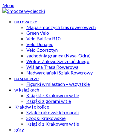
Skip
Menu
to
content
na rowerze
Mapa smoczych tras rowerowych
Green Velo
Velo Baltica R10
Velo Dunajec
Velo Czorsztyn
zachodnia granica (Nysa-Odra)
Wokół Zalewu Szczecińskiego
Wiślana Trasa Rowerowa
Nadwarciański Szlak Rowerowy
na spacerze
Figurki w miastach – wszystkie
w książkach
Książki z Krakowem w tle
Książki z górami w tle
Kraków i okolice
Szlak krakowskich murali
Szopki krakowskie
Książki z Krakowem w tle
góry