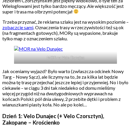
Jeziorem Czorsztyńskim jest piękny widokowo, o tyle ten za
Wielogłowami jest tylko bardzo męczący. Ale większość jest
super i trasa ma olbrzymi potencjał
Trzeba przyznać, że reklama szlaku jest na wysokim poziomie –
zobaczcie sami
. Oznaczenia trasy w rzeczywistości też są ok
(na fragmentach gotowych), MORy są wypasione, brakuje
tylko map z oznaczeniem szlaku.
MOR na Velo Dunajec
Jak oceniamy wyjazd? Było warto (zwłaszcza odcinek Nowy
Targ – Nowy Sącz), ale liczymy na to, że za kilka lat będzie
można tę trasę przejechać jeszcze lepiej i przyjemniej. No i było
ciekawie – w ciągu 3 dni tak niedaleko od domu mieliśmy
więcej przygód niż na dwutygodniowych wyprawach na
końcach Polski: pół dnia ulewy, 2 przebite dętki i problem z
wianuszkami piasty koła. No ale po kolei…
Dzień 1: Velo Dunajec (+ Velo Czorsztyn),
Zakopane – Krościenko