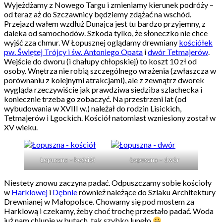
Wyjeżdżamy z Nowego Targu i zmieniamy kierunek podróży –
od teraz aż do Szczawnicy będziemy zdążać na wschód.
Przejazd wałem wzdłuż Dunajca jest tu bardzo przyjemny, z
daleka od samochodów. Szkoda tylko, że słoneczko nie chce
wyjść zza chmur. W Łopusznej oglądamy drewniany
kościółek
pw. Świętej Trójcy i św. Antoniego Opata
i
dwór Tetmajerów
.
Wejście do dworu (i chałupy chłopskiej) to koszt 10 zł od
osoby. Wnętrza nie robią szczególnego wrażenia (zwłaszcza w
porównaniu z kolejnymi atrakcjami), ale z zewnątrz dworek
wygląda rzeczywiście jak prawdziwa siedziba szlachecka i
koniecznie trzeba go zobaczyć. Na przestrzeni lat (od
wybudowania w XVIII w.) należał do rodzin Lisickich,
Tetmajerów i Lgockich. Kościół natomiast wzniesiony został w
XV wieku.
Łopuszna – kościół
Łopuszna – dwór
Niestety znowu zaczyna padać. Odpuszczamy sobie kościoły
w
Harklowej
i
Dębnie
również należące do Szlaku Architektury
Drewnianej w Małopolsce. Chowamy się pod mostem za
Harklową i czekamy, żeby choć trochę przestało padać. Woda
już nam chlupie w butach, tak szybko lunęło