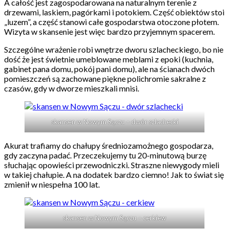
A całość jest zagospodarowana na naturalnym terenie z
drzewami, laskiem, pagórkami i potokiem. Część obiektów stoi
„luzem”, a część stanowi całe gospodarstwa otoczone płotem.
Wizyta w skansenie jest więc bardzo przyjemnym spacerem.
Szczególne wrażenie robi wnętrze dworu szlacheckiego, bo nie
dość że jest świetnie umeblowane meblami z epoki (kuchnia,
gabinet pana domu, pokój pani domu), ale na ścianach dwóch
pomieszczeń są zachowane piękne polichromie sakralne z
czasów, gdy w dworze mieszkali mnisi.
skansen w Nowym Sączu – dwór szlachecki
Akurat trafiamy do chałupy średniozamożnego gospodarza,
gdy zaczyna padać. Przeczekujemy tu 20-minutową burzę
słuchając opowieści przewodniczki. Straszne niewygody mieli
w takiej chałupie. A na dodatek bardzo ciemno! Jak to świat się
zmienił w niespełna 100 lat.
skansen w Nowym Sączu – cerkiew