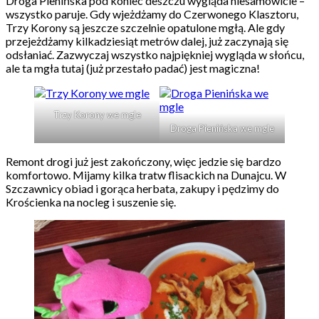
Droga Pienińska pod koniec deszczu wygląda niesamowicie –
wszystko paruje. Gdy wjeżdżamy do Czerwonego Klasztoru,
Trzy Korony są jeszcze szczelnie opatulone mgłą. Ale gdy
przejeżdżamy kilkadziesiąt metrów dalej, już zaczynają się
odsłaniać. Zazwyczaj wszystko najpiękniej wygląda w słońcu,
ale ta mgła tutaj (już przestało padać) jest magiczna!
Trzy Korony we mgle
Droga Pienińska we mgle
Remont drogi już jest zakończony, więc jedzie się bardzo
komfortowo. Mijamy kilka tratw flisackich na Dunajcu. W
Szczawnicy obiad i gorąca herbata, zakupy i pędzimy do
Krościenka na nocleg i suszenie się.