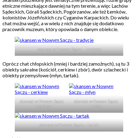
etniczne mieszkające dawniej na tym terenie, a więc Lachów
Sądeckich, Górali Sądeckich, Pogórzanów, ale też Łemków,
kolonistów Józefińskich czy Cyganów Karpackich. Do wielu
chat można wejść, a w wielu z nich znajduje się dodatkowo
pracownik muzeum, który opowiada o danym obiekcie.
skansen w Nowym Sączu – tradycje
Oprócz chat chłopskich (mniej i bardziej zamożnych), są tu 3
obiekty sakralne (kościół, cerkiew i zbór), dwór szlachecki i
obiekty przemysłowe (młyn, tartak).
skansen w Nowym Sączu
skansen w Nowym Sączu
– cerkiew
– młyn
skansen w Nowym Sączu – tartak