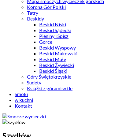
Mapa smoczych wycieczek górskich
Korona Gór Polski
Tatry
Beskidy
Beskid Niski
Beskid Sądecki
Pieniny i Spisz
Gorce
Beskid Wyspowy
Beskid Makowski
Beskid Mały
Beskid Żywiecki
Beskid Śląski
Góry Świętokrzyskie
Sudety
Książki z górami w tle
Smoki
w kuchni
Kontakt
Szydłów