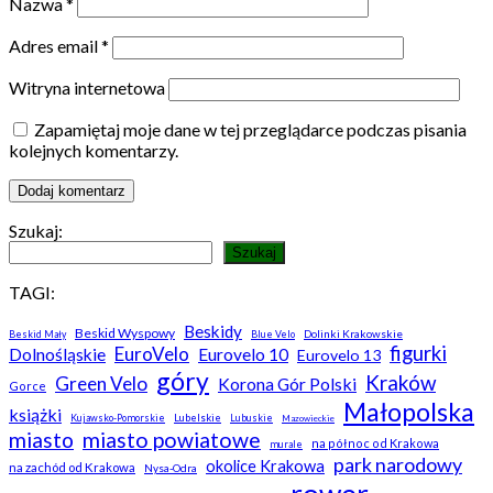
Nazwa
*
Adres email
*
Witryna internetowa
Zapamiętaj moje dane w tej przeglądarce podczas pisania
kolejnych komentarzy.
Szukaj:
Szukaj
TAGI:
Beskidy
Beskid Wyspowy
Dolinki Krakowskie
Beskid Mały
Blue Velo
figurki
EuroVelo
Dolnośląskie
Eurovelo 10
Eurovelo 13
góry
Kraków
Green Velo
Korona Gór Polski
Gorce
Małopolska
książki
Kujawsko-Pomorskie
Lubelskie
Lubuskie
Mazowieckie
miasto
miasto powiatowe
na północ od Krakowa
murale
park narodowy
okolice Krakowa
na zachód od Krakowa
Nysa-Odra