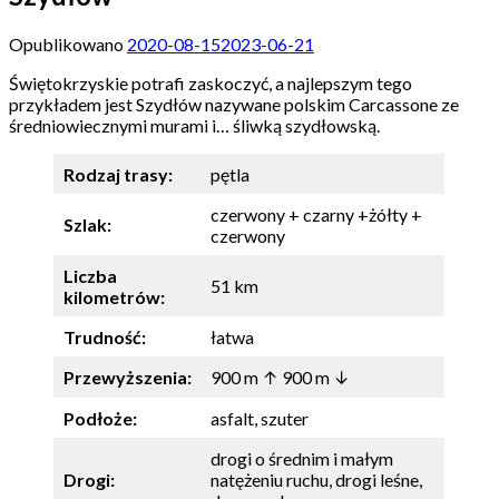
Opublikowano
2020-08-15
2023-06-21
Świętokrzyskie potrafi zaskoczyć, a najlepszym tego
przykładem jest Szydłów nazywane polskim Carcassone ze
średniowiecznymi murami i… śliwką szydłowską.
Rodzaj trasy:
pętla
czerwony + czarny +żółty +
Szlak:
czerwony
Liczba
51 km
kilometrów:
Trudność:
łatwa
Przewyższenia:
900 m ↑ 900 m ↓
Podłoże:
asfalt, szuter
drogi o średnim i małym
Drogi:
natężeniu ruchu, drogi leśne,