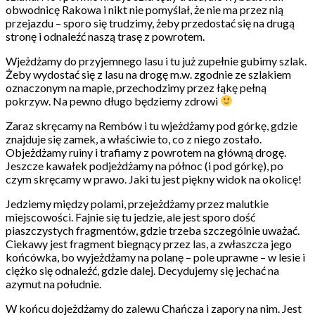
obwodnicę Rakowa i nikt nie pomyślał, że nie ma przez nią
przejazdu – sporo się trudzimy, żeby przedostać się na drugą
stronę i odnaleźć naszą trasę z powrotem.
Wjeżdżamy do przyjemnego lasu i tu już zupełnie gubimy szlak.
Żeby wydostać się z lasu na drogę m.w. zgodnie ze szlakiem
oznaczonym na mapie, przechodzimy przez łąkę pełną
pokrzyw. Na pewno długo będziemy zdrowi
Zaraz skręcamy na Rembów i tu wjeżdżamy pod górkę, gdzie
znajduje się zamek, a właściwie to, co z niego zostało.
Objeżdżamy ruiny i trafiamy z powrotem na główną drogę.
Jeszcze kawałek podjeżdżamy na północ (i pod górkę), po
czym skręcamy w prawo. Jaki tu jest piękny widok na okolicę!
Jedziemy między polami, przejeżdżamy przez malutkie
miejscowości. Fajnie się tu jedzie, ale jest sporo dość
piaszczystych fragmentów, gdzie trzeba szczególnie uważać.
Ciekawy jest fragment biegnący przez las, a zwłaszcza jego
końcówka, bo wyjeżdżamy na polanę – pole uprawne – w lesie i
ciężko się odnaleźć, gdzie dalej. Decydujemy się jechać na
azymut na południe.
W końcu dojeżdżamy do zalewu Chańcza i zapory na nim. Jest