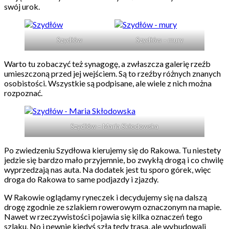
swój urok.
Szydłów
Szydłów – mury
Warto tu zobaczyć też synagogę, a zwłaszcza galerię rzeźb
umieszczoną przed jej wejściem. Są to rzeźby różnych znanych
osobistości. Wszystkie są podpisane, ale wiele z nich można
rozpoznać.
Szydłów – Maria Skłodowska
Po zwiedzeniu Szydłowa kierujemy się do Rakowa. Tu niestety
jedzie się bardzo mało przyjemnie, bo zwykłą drogą i co chwilę
wyprzedzają nas auta. Na dodatek jest tu sporo górek, więc
droga do Rakowa to same podjazdy i zjazdy.
W Rakowie oglądamy ryneczek i decydujemy się na dalszą
drogę zgodnie ze szlakiem rowerowym oznaczonym na mapie.
Nawet w rzeczywistości pojawia się kilka oznaczeń tego
szlaku. No i pewnie kiedyś szła tędy trasa, ale wybudowali