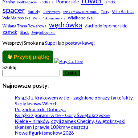
rower
Pomorskie
Pieniny
Podkarpacie
Podlasie
smoki
spacer
Velo Baltica
Sudety
Tatry
Szlak krakowskich murali
Suwalszczyzna
Wielkopolska
Velo Małopolska
Warmińsko-mazurskie
wędrówka
Zachodniopomorskie
Wiślana Trasa Rowerowa
zamek
Śląsk
Świętokrzyskie
Wesprzyj Smoka na
Suppi
lub
postaw kawę
!
Szukaj:
Szukaj
Najnowsze posty:
Książki z Krakowem w tle – zaginione obrazy i artefakty
Szpiglasowy Wierch
Po górkach do Dobczyc
Książki z górami w tle – Góry Świętokrzyskie
Kielce – Kraków, czyli zamek Chęciny, świętokrzyski
skansen i prawie 100km w deszczu
Nowe figurki smoków 2026