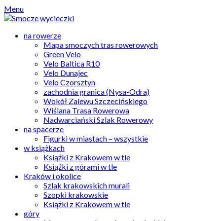
Skip
Menu
to
content
na rowerze
Mapa smoczych tras rowerowych
Green Velo
Velo Baltica R10
Velo Dunajec
Velo Czorsztyn
zachodnia granica (Nysa-Odra)
Wokół Zalewu Szczecińskiego
Wiślana Trasa Rowerowa
Nadwarciański Szlak Rowerowy
na spacerze
Figurki w miastach – wszystkie
w książkach
Książki z Krakowem w tle
Książki z górami w tle
Kraków i okolice
Szlak krakowskich murali
Szopki krakowskie
Książki z Krakowem w tle
góry