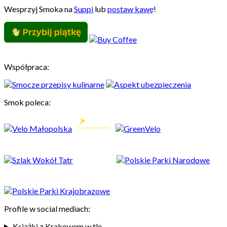
Wesprzyj Smoka na
Suppi
lub
postaw kawę
!
Współpraca:
Smok poleca:
Profile w social mediach:
Książki z Krakowem w tle