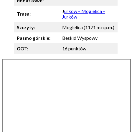
dodatkowe:
J
urków – Mogielica –
Trasa:
Jurków
Szczyty:
Mogielica (1171 m n.p.m.)
Pasmo górskie:
Beskid Wyspowy
GOT:
16 punktów