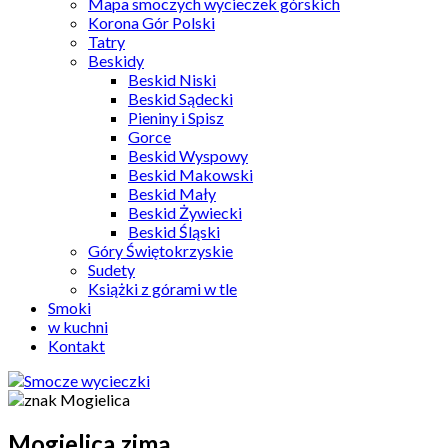
Mapa smoczych wycieczek górskich
Korona Gór Polski
Tatry
Beskidy
Beskid Niski
Beskid Sądecki
Pieniny i Spisz
Gorce
Beskid Wyspowy
Beskid Makowski
Beskid Mały
Beskid Żywiecki
Beskid Śląski
Góry Świętokrzyskie
Sudety
Książki z górami w tle
Smoki
w kuchni
Kontakt
Mogielica zimą