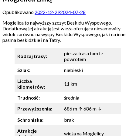
Opublikowano
2022-12-29
2024-07-28
Mogielica to najwyższy szczyt Beskidu Wyspowego.
Dodatkową jej atrakcją jest wieża oferująca niesamowity
widok zarówno na wyspy Beskidu Wyspowego, jak i na inne
pasma beskidzkie i na Tatry.
piesza trasa tam i z
Rodzaj trasy:
powrotem
Szlak:
niebieski
Liczba
11 km
kilometrów:
Trudność:
średnia
Przewyższenia:
686 m ↑ 686 m ↓
Schroniska:
brak
Atrakcje
wieża na Mogielicy