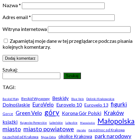
Nazwa
*
Adres email
*
Witryna internetowa
Zapamiętaj moje dane w tej przeglądarce podczas pisania
kolejnych komentarzy.
Szukaj:
Szukaj
TAGI:
Beskidy
Beskid Wyspowy
Dolinki Krakowskie
Beskid Mały
Blue Velo
figurki
EuroVelo
Dolnośląskie
Eurovelo 10
Eurovelo 13
góry
Kraków
Green Velo
Korona Gór Polski
Gorce
Małopolska
książki
Kujawsko-Pomorskie
Lubelskie
Lubuskie
Mazowieckie
miasto
miasto powiatowe
na północ od Krakowa
murale
park narodowy
okolice Krakowa
na zachód od Krakowa
Nysa-Odra