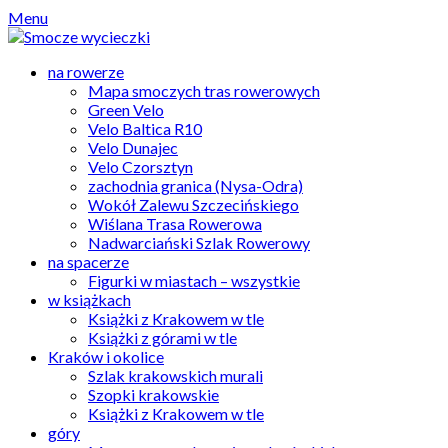
Skip
Menu
to
content
na rowerze
Mapa smoczych tras rowerowych
Green Velo
Velo Baltica R10
Velo Dunajec
Velo Czorsztyn
zachodnia granica (Nysa-Odra)
Wokół Zalewu Szczecińskiego
Wiślana Trasa Rowerowa
Nadwarciański Szlak Rowerowy
na spacerze
Figurki w miastach – wszystkie
w książkach
Książki z Krakowem w tle
Książki z górami w tle
Kraków i okolice
Szlak krakowskich murali
Szopki krakowskie
Książki z Krakowem w tle
góry