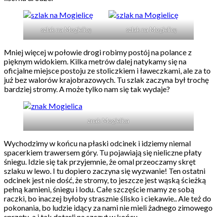
szlak na Mogielicę
szlak na Mogielicę
Mniej więcej w połowie drogi robimy postój na polance z
pięknym widokiem. Kilka metrów dalej natykamy się na
oficjalne miejsce postoju ze stoliczkiem i ławeczkami, ale za to
już bez walorów krajobrazowych. Tu szlak zaczyna był trochę
bardziej stromy. A może tylko nam się tak wydaje?
znak Mogielica
Wychodzimy w końcu na płaski odcinek i idziemy niemal
spacerkiem trawersem góry. Tu pojawiają się nieliczne płaty
śniegu. Idzie się tak przyjemnie, że omal przeoczamy skręt
szlaku w lewo. I tu dopiero zaczyna się wyzwanie! Ten ostatni
odcinek jest nie dość, że stromy, to jeszcze jest wąską ścieżką
pełną kamieni, śniegu i lodu. Całe szczęście mamy ze sobą
raczki, bo inaczej byłoby strasznie ślisko i ciekawie.. Ale też do
pokonania, bo ludzie idący za nami nie mieli żadnego zimowego
sprzętu, a i tak dotarli na szczyt w końcu.