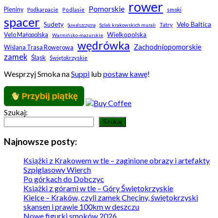
rower
Pomorskie
Pieniny
Podkarpacie
Podlasie
smoki
spacer
Velo Baltica
Sudety
Tatry
Szlak krakowskich murali
Suwalszczyzna
Wielkopolska
Velo Małopolska
Warmińsko-mazurskie
wędrówka
Zachodniopomorskie
Wiślana Trasa Rowerowa
zamek
Śląsk
Świętokrzyskie
Wesprzyj Smoka na
Suppi
lub
postaw kawę
!
Szukaj:
Szukaj
Najnowsze posty:
Książki z Krakowem w tle – zaginione obrazy i artefakty
Szpiglasowy Wierch
Po górkach do Dobczyc
Książki z górami w tle – Góry Świętokrzyskie
Kielce – Kraków, czyli zamek Chęciny, świętokrzyski
skansen i prawie 100km w deszczu
Nowe figurki smoków 2026