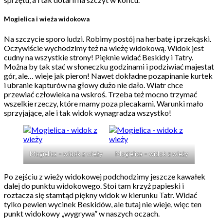
Mogielica i wieża widokowa
Na szczycie sporo ludzi. Robimy postój na herbatę i przekąski.
Oczywiście wychodzimy też na wieżę widokową. Widok jest
cudny na wszystkie strony! Pięknie widać Beskidy i Tatry.
Można by tak stać w słoneczku godzinami i podziwiać majestat
gór, ale… wieje jak pieron! Nawet dokładne pozapinanie kurtek
i ubranie kapturów na głowy dużo nie dało. Wiatr chce
przewiać człowieka na wskroś. Trzeba też mocno trzymać
wszelkie rzeczy, które mamy poza plecakami. Warunki mało
sprzyjające, ale i tak widok wynagradza wszystko!
Mogielica – widok z wieży
Mogielica – widok z wieży
Po zejściu z wieży widokowej podchodzimy jeszcze kawałek
dalej do punktu widokowego. Stoi tam krzyż papieski i
roztacza się stamtąd piękny widok w kierunku Tatr. Widać
tylko pewien wycinek Beskidów, ale tutaj nie wieje, więc ten
punkt widokowy „wygrywa” w naszych oczach.