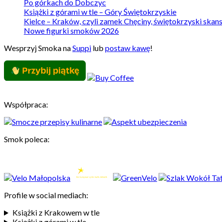
Po górkach do Dobczyc
Książki z górami w tle – Góry Świętokrzyskie
Kielce – Kraków, czyli zamek Chęciny, świętokrzyski skan
Nowe figurki smoków 2026
Wesprzyj Smoka na
Suppi
lub
postaw kawę
!
Współpraca:
Smok poleca:
Profile w social mediach:
Książki z Krakowem w tle
Książki z górami w tle