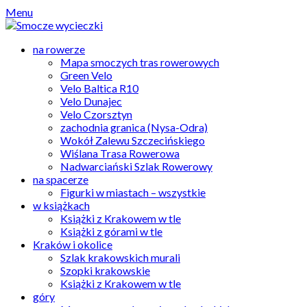
Skip
Menu
to
content
na rowerze
Mapa smoczych tras rowerowych
Green Velo
Velo Baltica R10
Velo Dunajec
Velo Czorsztyn
zachodnia granica (Nysa-Odra)
Wokół Zalewu Szczecińskiego
Wiślana Trasa Rowerowa
Nadwarciański Szlak Rowerowy
na spacerze
Figurki w miastach – wszystkie
w książkach
Książki z Krakowem w tle
Książki z górami w tle
Kraków i okolice
Szlak krakowskich murali
Szopki krakowskie
Książki z Krakowem w tle
góry