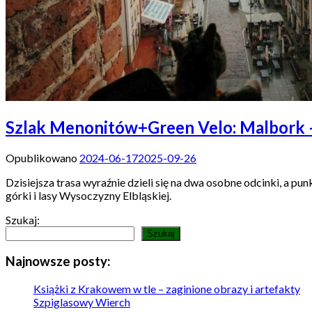
Szlak Menonitów+Green Velo: Malbork –
Opublikowano
2024-06-17
2025-09-26
Dzisiejsza trasa wyraźnie dzieli się na dwa osobne odcinki, a p
górki i lasy Wysoczyzny Elbląskiej.
Szukaj:
Szukaj
Najnowsze posty:
Książki z Krakowem w tle – zaginione obrazy i artefakty
Szpiglasowy Wierch