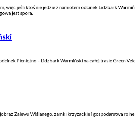
, więc jeśli ktoś nie jedzie z namiotem odcinek Lidzbark Warmiń
owa jest spora.
ński
inek Pieniężno – Lidzbark Warmiński na całej trasie Green Velo oc
jobraz Zalewu Wiślanego, zamki krzyżackie i gospodarstwa rolne