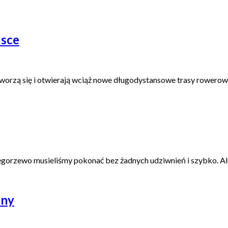
lsce
tworzą się i otwierają wciąż nowe długodystansowe trasy rowerow
orzewo musieliśmy pokonać bez żadnych udziwnień i szybko. Ale i
any