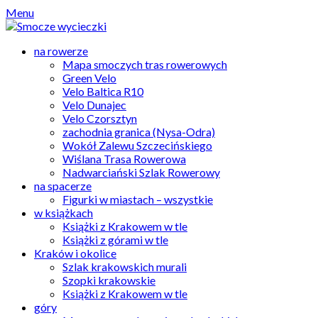
Skip
Menu
to
content
na rowerze
Mapa smoczych tras rowerowych
Green Velo
Velo Baltica R10
Velo Dunajec
Velo Czorsztyn
zachodnia granica (Nysa-Odra)
Wokół Zalewu Szczecińskiego
Wiślana Trasa Rowerowa
Nadwarciański Szlak Rowerowy
na spacerze
Figurki w miastach – wszystkie
w książkach
Książki z Krakowem w tle
Książki z górami w tle
Kraków i okolice
Szlak krakowskich murali
Szopki krakowskie
Książki z Krakowem w tle
góry