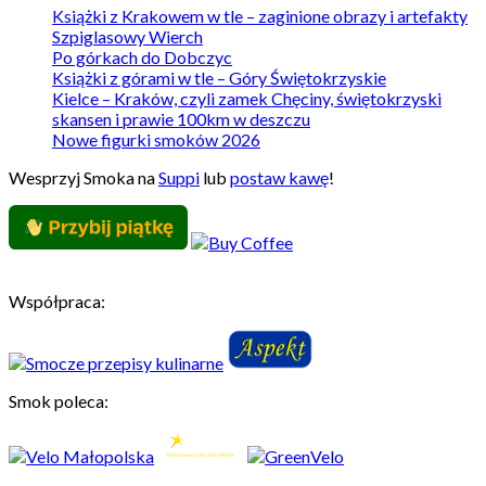
Książki z Krakowem w tle – zaginione obrazy i artefakty
Szpiglasowy Wierch
Po górkach do Dobczyc
Książki z górami w tle – Góry Świętokrzyskie
Kielce – Kraków, czyli zamek Chęciny, świętokrzyski
skansen i prawie 100km w deszczu
Nowe figurki smoków 2026
Wesprzyj Smoka na
Suppi
lub
postaw kawę
!
Współpraca:
Smok poleca: