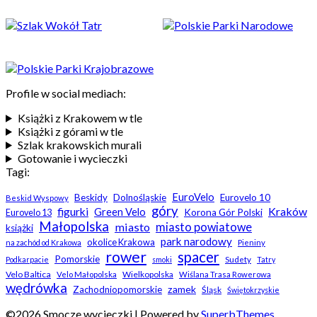
Profile w social mediach:
Książki z Krakowem w tle
Książki z górami w tle
Szlak krakowskich murali
Gotowanie i wycieczki
Tagi:
EuroVelo
Beskidy
Dolnośląskie
Eurovelo 10
Beskid Wyspowy
góry
Kraków
figurki
Green Velo
Korona Gór Polski
Eurovelo 13
Małopolska
miasto
miasto powiatowe
książki
park narodowy
okolice Krakowa
na zachód od Krakowa
Pieniny
rower
spacer
Pomorskie
Sudety
Podkarpacie
smoki
Tatry
Velo Baltica
Wielkopolska
Velo Małopolska
Wiślana Trasa Rowerowa
wędrówka
zamek
Zachodniopomorskie
Śląsk
Świętokrzyskie
©2026 Smocze wycieczki
| Powered by
SuperbThemes