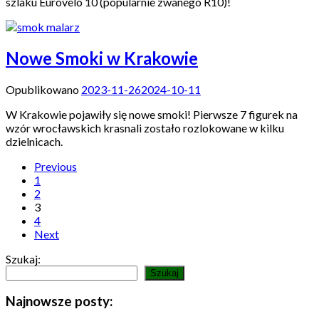
szlaku Eurovelo 10 (popularnie zwanego R10)!
Nowe Smoki w Krakowie
Opublikowano
2023-11-26
2024-10-11
W Krakowie pojawiły się nowe smoki! Pierwsze 7 figurek na
wzór wrocławskich krasnali zostało rozlokowane w kilku
dzielnicach.
Previous
1
2
3
4
Next
Szukaj:
Szukaj
Najnowsze posty: