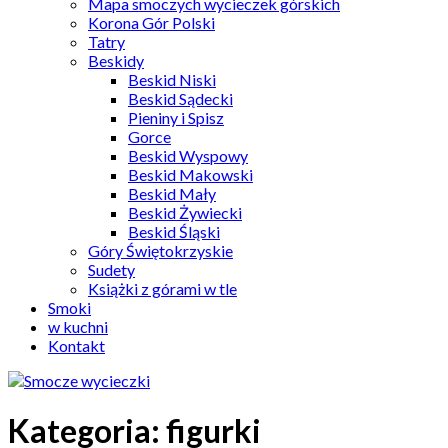
Mapa smoczych wycieczek górskich
Korona Gór Polski
Tatry
Beskidy
Beskid Niski
Beskid Sądecki
Pieniny i Spisz
Gorce
Beskid Wyspowy
Beskid Makowski
Beskid Mały
Beskid Żywiecki
Beskid Śląski
Góry Świętokrzyskie
Sudety
Książki z górami w tle
Smoki
w kuchni
Kontakt
Kategoria:
figurki