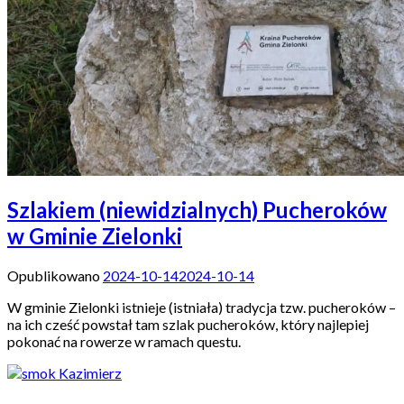
Szlakiem (niewidzialnych) Pucheroków
w Gminie Zielonki
Opublikowano
2024-10-14
2024-10-14
W gminie Zielonki istnieje (istniała) tradycja tzw. pucheroków –
na ich cześć powstał tam szlak pucheroków, który najlepiej
pokonać na rowerze w ramach questu.